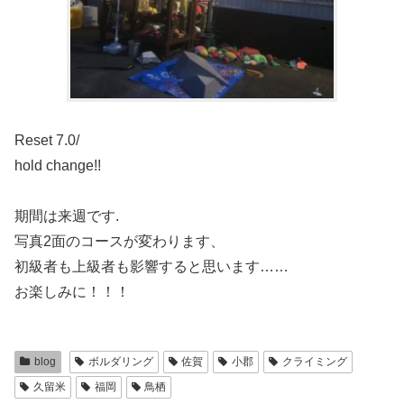
Reset 7.0/
hold change!!
期間は来週です.
写真2面のコースが変わります、
初級者も上級者も影響すると思います……
お楽しみに！！！
blog
ボルダリング
佐賀
小郡
クライミング
久留米
福岡
鳥栖