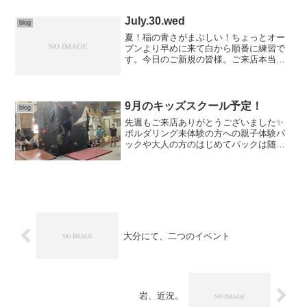
しいmoon boardにできた長ものをみんな
でト...
July.30.wed
blog
夏！稲の青さがまぶしい！ちょっとオー
プンより早めに来て白から順番に練習で
す。今日のご新規の皆様。ご来店本当に
ありがとうございました。またのお越し
お待ちしておりますm(_ _)m。クライミン
グ・ボルダリングがまったく初めてで
も、JOYWALL...
9月のキッズスクール予定！
blog
先週もご来店ありがとうございました✨
ボルダリング未体験の方への親子体験パ
ックや大人の方のはじめてパックは随時
受付しております！今週木曜日(8/26)は出
張につき店休日となります。さて、9月の
キッズスクールの予定今月も同様に時間
を分けて短縮で...
大分にて、二つのイベント
岩、近況。