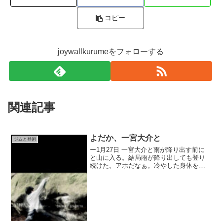
コピー
joywallkurumeをフォローする
関連記事
よだか、一宮大介と
ジムと登術
ー1月27日 一宮大介と雨が降り出す前に
と山に入る。結局雨が降り出しても登り
続けた。アホだなぁ。冷やした身体を温
めるべく近くの居酒屋へ。大分でのvivo
イベントを週末に控えた月曜日、良い1日
だった。#ジムと登術一宮大介の登り。こ
こ最近も「...