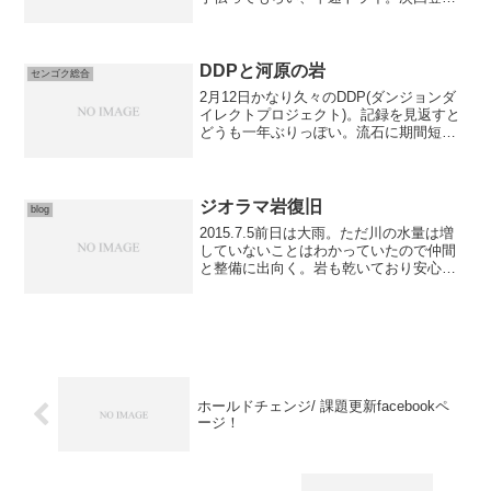
予定が、思ったよりも早くもmoveが狙う
ことに。結局1日使い切って登りきった。
愛用のチョークボールが流されて、少し
悲しい気持ち...
DDPと河原の岩
センゴク総合
2月12日かなり久々のDDP(ダンジョンダ
イレクトプロジェクト)。記録を見返すと
どうも一年ぶりっぽい。流石に期間短く
今シーズンの成功は厳しいだろうと思い
つつも、ずっと気になっていたので来
訪。雨が続いていながらも染み出しはな
かった。今年は雨量...
ジオラマ岩復旧
blog
2015.7.5前日は大雨。ただ川の水量は増
していないことはわかっていたので仲間
と整備に出向く。岩も乾いており安心。
今回は近年埋まったジオラマ岩の復旧と
周辺の岩の環境を整えた。30分程度の作
業後、トライ開始。とりあえずぽが既存
の課題のロース...
ホールドチェンジ/ 課題更新facebookペ
ージ！