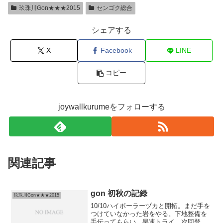
玖珠川Gon★★★2015
センゴク総合
シェアする
X
Facebook
LINE
コピー
joywallkurumeをフォローする
関連記事
gon 初秋の記録
玖珠川Gon★★★2015
10/10ハイボーラーヅカと開拓。まだ手を
つけていなかった岩をやる。下地整備を
手伝ってもらい、早速トライ。次回登る