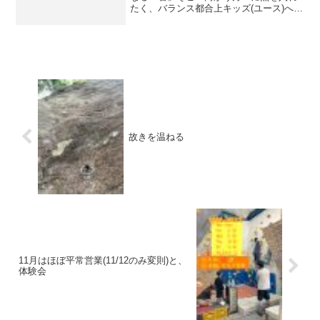
たく、バランス都合上キッズ(ユース)への
発信や仕事量のウェイトを減らしてき
た。ということで今やっているキッズ指
導のメインは、遠近問わず熱心のうちの
ジムに通ってくれている...
故きを温ねる
11月はほぼ平常営業(11/12のみ変則)と、
体験会