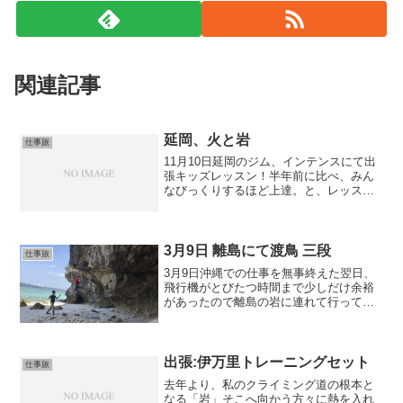
関連記事
延岡、火と岩
仕事旅
11月10日延岡のジム、インテンスにて出
張キッズレッスン！半年前に比べ、みん
なびっくりするほど上達。と、レッスン
の話はまたJoyのブログにでも。夜、イン
テンスオーナー邸にお招きいただき焚
火。素敵過ぎて、毎度私も庭が欲しくな
る。。〜翌日、ゆっ...
3月9日 離島にて渡鳥 三段
仕事旅
3月9日沖縄での仕事を無事終えた翌日、
飛行機がとびたつ時間まで少しだけ余裕
があったので離島の岩に連れて行っても
らった。プライベートビーチ的なそのエ
リアは海も環境も純粋に綺麗。浜の入口
にはオシャレな高台が。オシャレな人ら
が様々なアングルで写真...
出張:伊万里トレーニングセット
仕事旅
去年より、私のクライミング道の根本と
なる「岩」そこへ向かう方々に熱を入れ