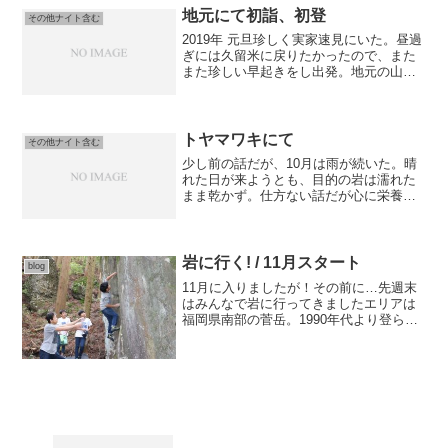
地元にて初詣、初登
その他ナイト含む
2019年 元旦珍しく実家速見にいた。昼過
ぎには久留米に戻りたかったので、また
また珍しい早起きをし出発。地元の山へ
出向く。地元豊岡の高台にある黒岩グラ
ウンド、そのグラウンドより山を眺める
と見える岩壁。小学校の遠足で訪れた
際、昼寝中その岩壁に...
トヤマワキにて
その他ナイト含む
少し前の話だが、10月は雨が続いた。晴
れた日が来ようとも、目的の岩は濡れた
まま乾かず。仕方ない話だが心に栄養
を、ということで山の上に見えている乾
きの良さそうな岩を登ることにした。梅
雨前見に行き、山にいた人に話を聞いて
登れそうな岩をピックアッ...
岩に行く! / 11月スタート
blog
11月に入りましたが！その前に…先週末
はみんなで岩に行ってきましたエリアは
福岡県南部の菅岳。1990年代より登られ
ていますが最近では噂を聞かず…。子ど
もも多かったので、目一杯遊ぶには丁度
良いかと思い選定?道路でアップをし、着
地練習を済ませて...